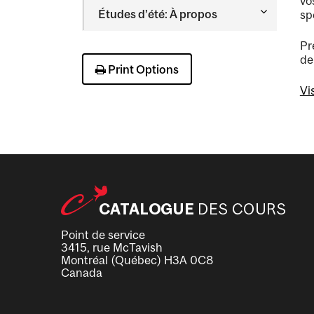
vo
Toggle
Études d’été: À propos
sp
Études
d’été:
Pr
À
de
propos
Print Options
Vi
Point de service
3415, rue McTavish
Montréal (Québec) H3A 0C8
Canada