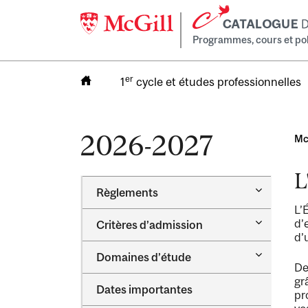
Programmes, cours et poli
er
1
cycle et études professionnelles
2026-2027
Mc
L
Toggle
Règlements
Règlemen
L’
Toggle
d’
Critères d’admission
Critères
d’
d’admissi
Toggle
Domaines d’étude
Domaines
De
d’étude
gr
Dates importantes
pr