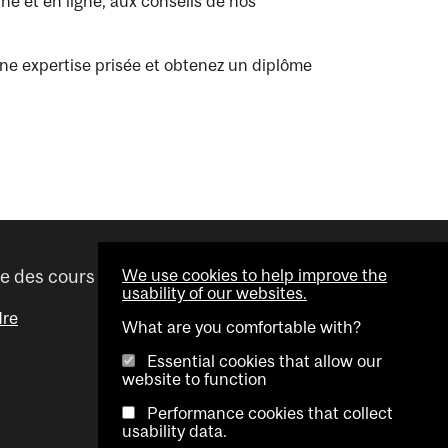
e et en ligne, aux conseils de nos
une expertise prisée et obtenez un diplôme
We use cookies to help improve the
re des cours
Liens utiles
usability of our websites.
dre
Dates importantes
What are you comfortable with?
Répertoire des conseillers
Essential cookies that allow our
website to function
Outil Visual Schedule Builder
Performance cookies that collect
usability data.