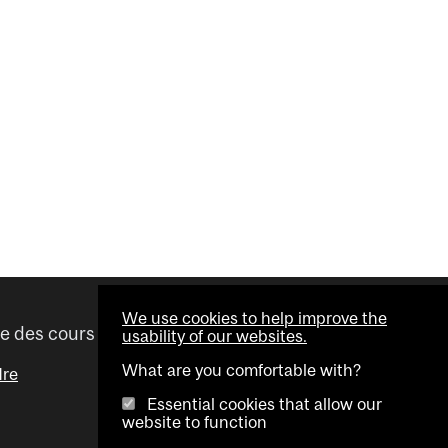
We use cookies to help improve the
re des cours
Liens utiles
usability of our websites.
What are you comfortable with?
dre
Dates importantes
Essential cookies that allow our
Répertoire des conseillers
website to function
Outil Visual Schedule Builder