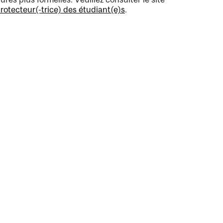
otecteur(-trice) des étudiant(e)s
.