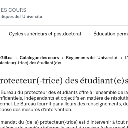
tiques de l'Université
Cycles supérieurs et postdoctorat
Éducation per
Gill.ca
›
Catalogue des cours
›
Règlements de l’Université
›
L
tecteur(-trice) des étudiant(e)s
rotecteur(-trice) des étudiant(e)
te
 Bureau du protecteur des étudiants offre à l’ensemble de l
té
nfidentiels, indépendants et objectifs en matière de résoluti
formel. Le Bureau fournit par ailleurs des renseignements, de
opose des mesures d’intervention.
ons
 mandat du (de la) protecteur(-trice) est d’intervenir à tout
oblèmes de manière informelle avant de passer à des procédur