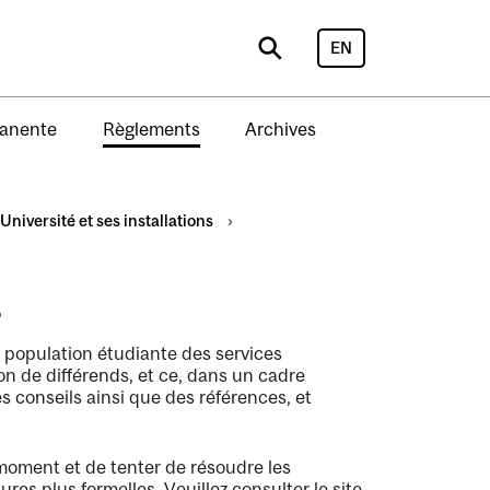
EN
Search
manente
Règlements
Archives
’Université et ses installations
›
s
a population étudiante des services
on de différends, et ce, dans un cadre
s conseils ainsi que des références, et
 moment et de tenter de résoudre les
es plus formelles. Veuillez consulter le site