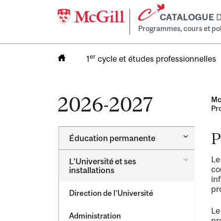
Programmes, cours et poli
er
1
cycle et études professionnelles
2026-2027
Mc
Pro
P
Toggle
Éducation permanente
Éducation
permanen
Toggle
Le
L’Université et ses
L’Universi
co
installations
et
in
ses
pr
Direction de l’Université
installati
Le
Administration
pr