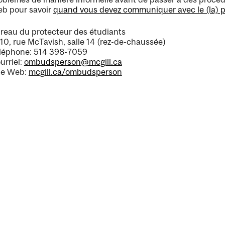
b pour savoir
quand vous devez communiquer avec le (la) pr
reau du protecteur des étudiants
10, rue McTavish, salle 14 (rez-de-chaussée)
léphone: 514 398-7059
urriel:
ombudsperson@mcgill.ca
te Web:
mcgill.ca/ombudsperson