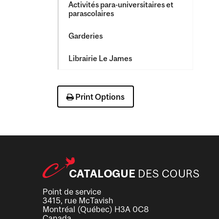
Activités para-​universitaires et
parascolaires
Garderies
Librairie Le James
Print Options
Point de service
3415, rue McTavish
Montréal (Québec) H3A 0C8
Canada