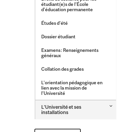
étudiant(e)s de l’École
d’éducation permanente
Études d’été
Dossier étudiant
Examens : Renseignements
généraux
Collation des grades
L’orientation pédagogique en
lien avec la mission de
l’Université
Toggle
L’Université et ses
L’Universi
installations
et
ses
installati