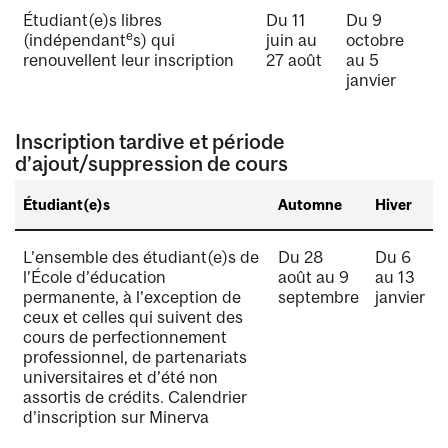
Étudiant(e)s libres
Du 11
Du 9
e
juin au
octobre
(indépendant
s) qui
27 août
au 5
renouvellent leur inscription
janvier
Inscription tardive et période
d’ajout/suppression de cours
Étudiant(e)s
Automne
Hiver
L’ensemble des étudiant(e)s de
Du 28
Du 6
l’École d’éducation
août au 9
au 13
permanente, à l’exception de
septembre
janvier
ceux et celles qui suivent des
cours de perfectionnement
professionnel, de partenariats
universitaires et d’été non
assortis de crédits. Calendrier
d’inscription sur Minerva