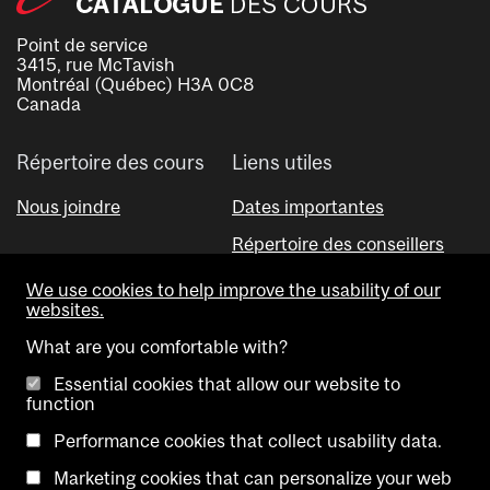
Point de service
3415, rue McTavish
Montréal (Québec) H3A 0C8
Canada
Répertoire des cours
Liens utiles
Nous joindre
Dates importantes
Répertoire des conseillers
Outil Visual Schedule Builder
We use cookies to help improve the usability of our
websites.
What are you comfortable with?
Essential cookies that allow our website to
function
Performance cookies that collect usability data.
Copyright @ McGill University. All rights reserved.
Marketing cookies that can personalize your web