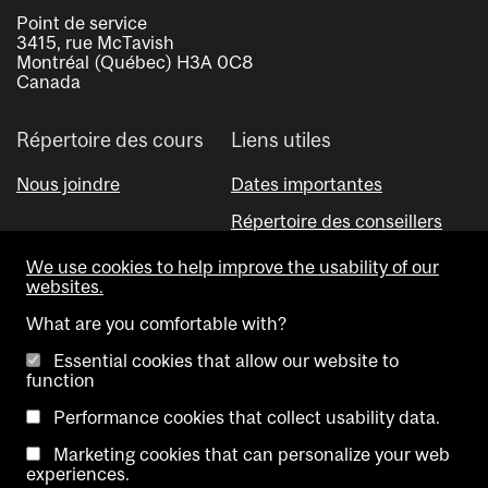
Point de service
3415, rue McTavish
Montréal (Québec) H3A 0C8
Canada
Répertoire des cours
Liens utiles
Nous joindre
Dates importantes
Répertoire des conseillers
Outil Visual Schedule Builder
We use cookies to help improve the usability of our
websites.
What are you comfortable with?
Essential cookies that allow our website to
function
Performance cookies that collect usability data.
Copyright @ McGill University. All rights reserved.
Marketing cookies that can personalize your web
experiences.
Accessibilité
Avis de
Contactez-